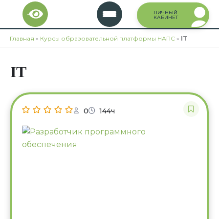
Перейти
ЛИЧНЫЙ
к
КАБИНЕТ
содержимому
Главная
»
Курсы образовательной платформы НАПС
»
IT
IT
0
144ч