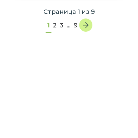
Страница
1
из
9
1
2
3
…
9