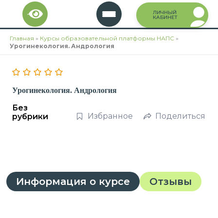
Перейти
ЛИЧНЫЙ
к
КАБИНЕТ
содержимому
Главная
»
Курсы образовательной платформы НАПС
»
Урогинекология. Андрология
Урогинекология. Андрология
Без
Избранное
Поделиться
рубрики
Информация о курсе
Отзывы