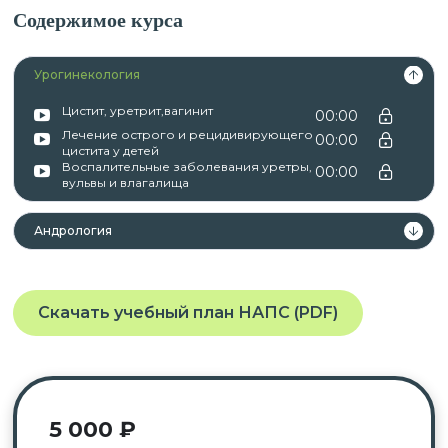
Содержимое курса
Урогинекология
Цистит, уретрит,вагинит
00:00
Лечение острого и рецидивирующего
00:00
цистита у детей
Воспалительные заболевания уретры,
00:00
вульвы и влагалища
Андрология
Скачать учебный план НАПС (PDF)
5 000
₽