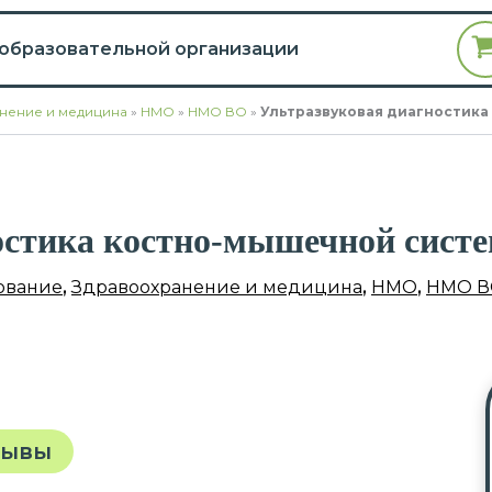
 образовательной организации
нение и медицина
»
НМО
»
НМО ВО
»
Ультразвуковая диагностик
остика костно-мышечной сист
ование
,
Здравоохранение и медицина
,
НМО
,
НМО В
зывы