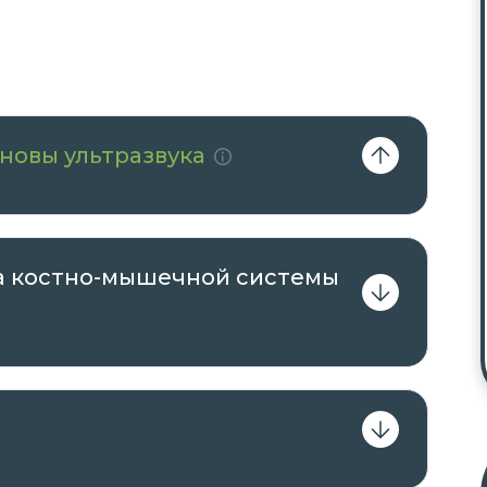
новы ультразвука
ка костно-мышечной системы