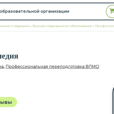
 образовательной организации
нение и медицина
»
Высшее медицинское образование
»
Профессио
педия
на
,
Профессиональная переподготовка ВПМО
зывы