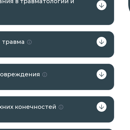
ания в травматологии и
я травма
 повреждения
хних конечностей