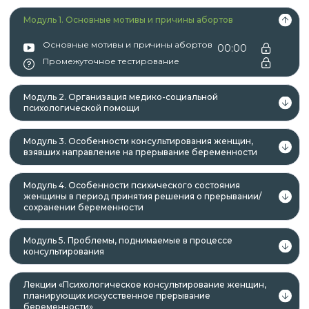
лица, имеющие среднее
Модуль 1. Основные мотивы и причины абортов
профессиональное и (или) высшее
Основные мотивы и причины абортов
00:00
образование;
Промежуточное тестирование
лица, получающие среднее
профессиональное и (или) высшее
Модуль 2. Организация медико-социальной
образование.
психологической помощи
Модуль 3. Особенности консультирования женщин,
взявших направление на прерывание беременности
Данная программа учитывает
профессиональные стандарты,
Модуль 4. Особенности психического состояния
женщины в период принятия решения о прерывании/
квалификационные требования, указанные в
сохранении беременности
квалификационных справочниках по должности,
профессии и специальности, или
Модуль 5. Проблемы, поднимаемые в процессе
квалификационному требованию к
консультирования
профессиональным знаниям и навыкам,
необходимым для исполнения должностных
Лекции «Психологическое консультирование женщин,
планирующих искусственное прерывание
обязанностей.
беременности»