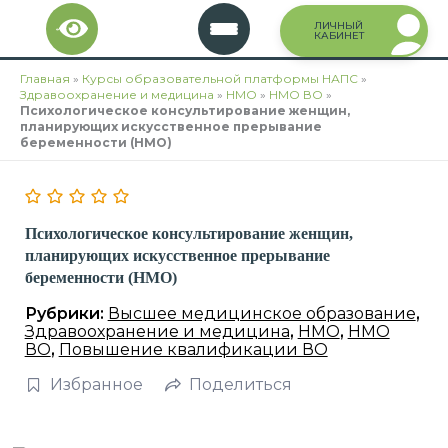
Перейти
ЛИЧНЫЙ
к
КАБИНЕТ
содержимому
Главная
»
Курсы образовательной платформы НАПС
»
Здравоохранение и медицина
»
НМО
»
НМО ВО
»
Психологическое консультирование женщин,
планирующих искусственное прерывание
беременности (НМО)
Психологическое консультирование женщин,
планирующих искусственное прерывание
беременности (НМО)
Рубрики:
Высшее медицинское образование
,
Здравоохранение и медицина
,
НМО
,
НМО
ВО
,
Повышение квалификации ВО
Избранное
Поделиться