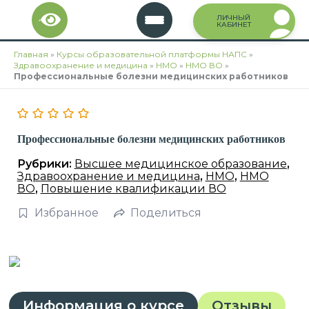
Перейти
ЛИЧНЫЙ
к
КАБИНЕТ
содержимому
Главная
»
Курсы образовательной платформы НАПС
»
Здравоохранение и медицина
»
НМО
»
НМО ВО
»
Профессиональные болезни медицинских работников
Профессиональные болезни медицинских работников
Рубрики:
Высшее медицинское образование
,
Здравоохранение и медицина
,
НМО
,
НМО
ВО
,
Повышение квалификации ВО
Избранное
Поделиться
Информация о курсе
Отзывы