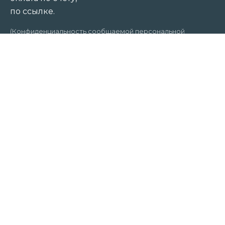
по ссылке.
(Конфиденциальность сообщаемой персональной
информации обеспечивается ООО «Банк Точка»)
АНО ДПО «Национальная академия
профессиональных стандартов (НАПС)»:
г. Санкт-Петербург
Р/с 40703810320000007189
ООО «Банк Точка»
К/с 30101810745374525104
БИК 044525104
ИНН 7810914510
ОГРН 1217800033879