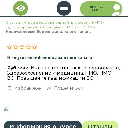
Перейти
ЛИЧНЫЙ
к
КАБИНЕТ
содержимому
Главная
»
Курсы образовательной платформы НАПС
»
Здравоохранение и медицина
»
НМО
»
НМО ВО
»
Неопухолевые болезни анального канала
Неопухолевые болезни анального канала
Рубрики:
Высшее медицинское образование
,
Здравоохранение и медицина
,
НМО
,
НМО
ВО
,
Повышение квалификации ВО
Избранное
Поделиться
Информация о курсе
Отзывы