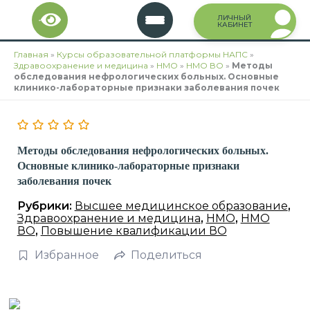
Перейти
ЛИЧНЫЙ
к
КАБИНЕТ
содержимому
Главная
»
Курсы образовательной платформы НАПС
»
Здравоохранение и медицина
»
НМО
»
НМО ВО
»
Методы
обследования нефрологических больных. Основные
клинико-лабораторные признаки заболевания почек
Методы обследования нефрологических больных.
Основные клинико-лабораторные признаки
заболевания почек
Рубрики:
Высшее медицинское образование
,
Здравоохранение и медицина
,
НМО
,
НМО
ВО
,
Повышение квалификации ВО
Избранное
Поделиться