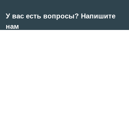
У вас есть вопросы? Напишите
нам
Наш эксперт свяжется с вами в
ближайшее время
Принимаю условия обработки персональных
данных
Главная
Все курсы
Услуги
Новости