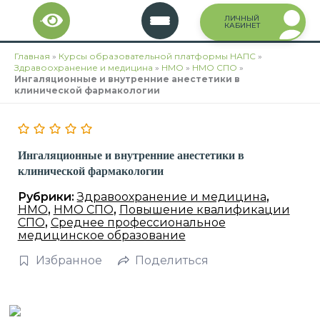
Перейти
ЛИЧНЫЙ
к
КАБИНЕТ
содержимому
Главная
»
Курсы образовательной платформы НАПС
»
Здравоохранение и медицина
»
НМО
»
НМО СПО
»
Ингаляционные и внутренние анестетики в
клинической фармакологии
Ингаляционные и внутренние анестетики в
клинической фармакологии
Рубрики:
Здравоохранение и медицина
,
НМО
,
НМО СПО
,
Повышение квалификации
СПО
,
Среднее профессиональное
медицинское образование
Избранное
Поделиться