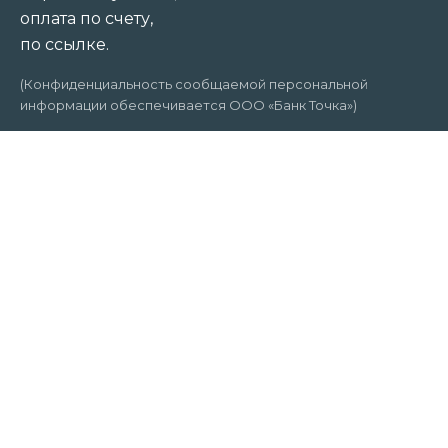
оплата по счету,
по ссылке.
(Конфиденциальность сообщаемой персональной
информации обеспечивается ООО «Банк Точка»)
АНО ДПО «Национальная академия
профессиональных стандартов (НАПС)»:
г. Санкт-Петербург
Р/с 40703810320000007189
ООО «Банк Точка»
К/с 30101810745374525104
БИК 044525104
ИНН 7810914510
ОГРН 1217800033879