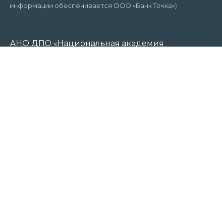
информации обеспечивается ООО «Банк Точка»)
АНО ДПО «Национальная академия
профессиональных стандартов (НАПС)»:
г. Санкт-Петербург
Р/с 40703810320000007189
ООО «Банк Точка»
К/с 30101810745374525104
БИК 044525104
ИНН 7810914510
ОГРН 1217800033879
2026 © Национальная академия профессиональных
стандартов (НАПС). Все права защищены. Обучение,