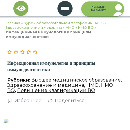
Перейти
ЛИЧНЫЙ
к
КАБИНЕТ
содержимому
Главная
»
Курсы образовательной платформы НАПС
»
Здравоохранение и медицина
»
НМО
»
НМО ВО
»
Инфекционная иммунология и принципы
иммунодиагностики
Инфекционная иммунология и принципы
иммунодиагностики
Рубрики:
Высшее медицинское образование
,
Здравоохранение и медицина
,
НМО
,
НМО
ВО
,
Повышение квалификации ВО
Избранное
Поделиться