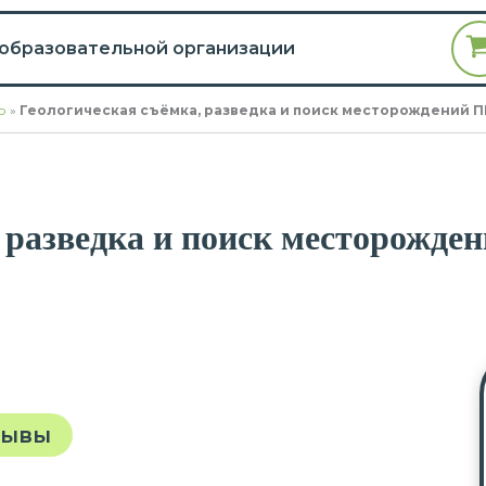
 образовательной организации
о
»
Геологическая съёмка, разведка и поиск месторождений 
 разведка и поиск месторожде
зывы