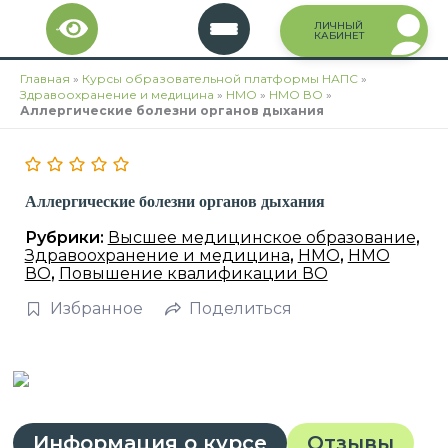
Перейти
ЛИЧНЫЙ
к
КАБИНЕТ
содержимому
Главная
»
Курсы образовательной платформы НАПС
»
Здравоохранение и медицина
»
НМО
»
НМО ВО
»
Аллергические болезни органов дыхания
Аллергические болезни органов дыхания
Рубрики:
Высшее медицинское образование
,
Здравоохранение и медицина
,
НМО
,
НМО
ВО
,
Повышение квалификации ВО
Избранное
Поделиться
Информация о курсе
Отзывы