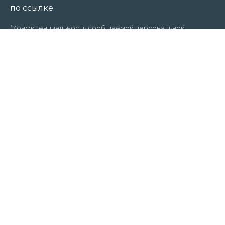
по ссылке.
(Конфиденциальность сообщаемой персональной
информации обеспечивается ООО «Банк Точка»)
АНО ДПО «Национальная академия
профессиональных стандартов (НАПС)»:
г. Санкт-Петербург
Р/с 40703810320000007189
ООО «Банк Точка»
К/с 30101810745374525104
БИК 044525104
ИНН 7810914510
ОГРН 1217800033879