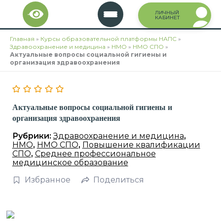
Перейти
ЛИЧНЫЙ
к
КАБИНЕТ
содержимому
Главная
»
Курсы образовательной платформы НАПС
»
Здравоохранение и медицина
»
НМО
»
НМО СПО
»
Актуальные вопросы социальной гигиены и
организация здравоохранения
Актуальные вопросы социальной гигиены и
организация здравоохранения
Рубрики:
Здравоохранение и медицина
,
НМО
,
НМО СПО
,
Повышение квалификации
СПО
,
Среднее профессиональное
медицинское образование
Избранное
Поделиться