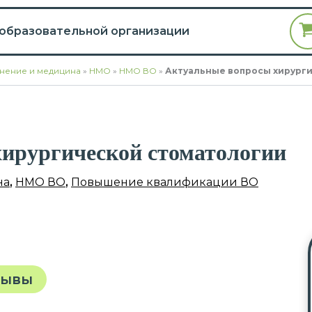
 образовательной организации
нение и медицина
»
НМО
»
НМО ВО
»
Актуальные вопросы хирург
ирургической стоматологии
на
,
НМО ВО
,
Повышение квалификации ВО
зывы