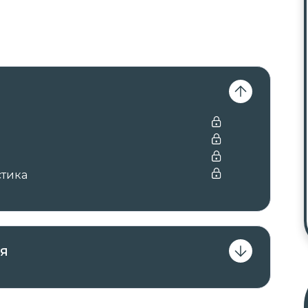
стика
я