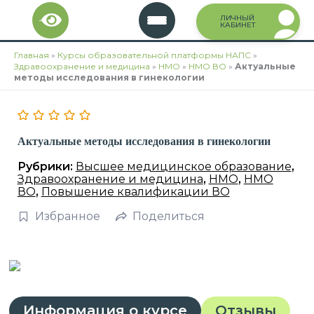
Перейти
ЛИЧНЫЙ
к
КАБИНЕТ
содержимому
Главная
»
Курсы образовательной платформы НАПС
»
Здравоохранение и медицина
»
НМО
»
НМО ВО
»
Актуальные
методы исследования в гинекологии
Актуальные методы исследования в гинекологии
Рубрики:
Высшее медицинское образование
,
Здравоохранение и медицина
,
НМО
,
НМО
ВО
,
Повышение квалификации ВО
Избранное
Поделиться
Информация о курсе
Отзывы