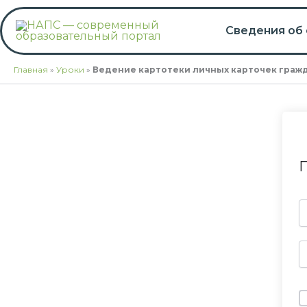
Перейти
к
Сведения об
содержимому
Главная
»
Уроки
»
Ведение картотеки личных карточек гражд
П