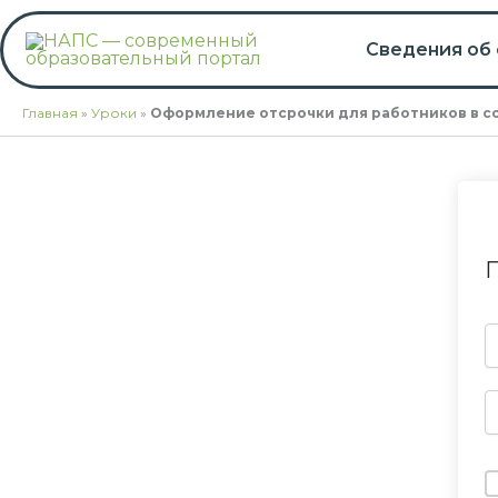
Перейти
к
Сведения об
содержимому
Главная
»
Уроки
»
Оформление отсрочки для работников в с
П