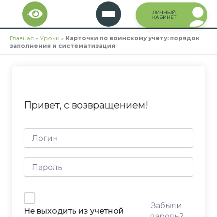
Перейти
ЛИЧНЫЙ
к
КАБИНЕТ
содержимому
Главная
»
Уроки
»
Карточки по воинскому учету: порядок
заполнения и систематизация
Привет, с возвращением!
Забыли
Не выходить из учетной
пароль?