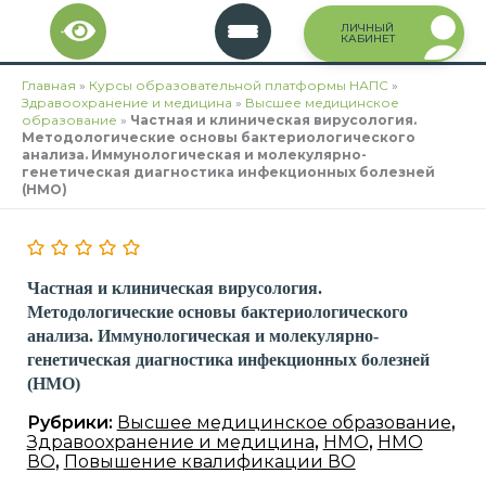
Перейти
ЛИЧНЫЙ
к
КАБИНЕТ
содержимому
Главная
»
Курсы образовательной платформы НАПС
»
Здравоохранение и медицина
»
Высшее медицинское
образование
»
Частная и клиническая вирусология.
Методологические основы бактериологического
анализа. Иммунологическая и молекулярно-
генетическая диагностика инфекционных болезней
(НМО)
Частная и клиническая вирусология.
Методологические основы бактериологического
анализа. Иммунологическая и молекулярно-
генетическая диагностика инфекционных болезней
(НМО)
Рубрики:
Высшее медицинское образование
,
Здравоохранение и медицина
,
НМО
,
НМО
ВО
,
Повышение квалификации ВО