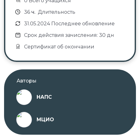
0 Всего учащихся
НМО.
36
ч.
Длительность
31.05.2024 Последнее обновление
✓ Документы о пройденном обучении
Срок действия зачисления: 30 дн
регистрируются в системе ФИС ФРДО.
Сертификат об окончании
✓ Оригиналы документов направляет автор
курса.
Авторы
Проходить обучение вы можете в любое удобное
для вас время с ПК, ноутбука, планшета или
НАПС
телефона, подключенного к сети Интернет.
МЦИО
На платформе предоставляется доступ к
различным учебным материалам, тестам и