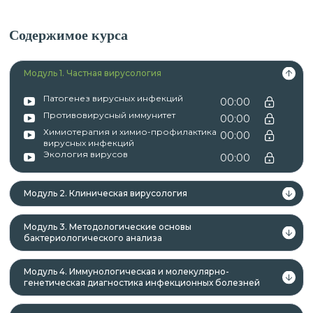
генетическая диагностика инфекционных
болезней »
.
Содержимое курса
Модуль 1. Частная вирусология
К освоению дополнительных профессиональных
программ допускаются:
Патогенез вирусных инфекций
00:00
Противовирусный иммунитет
00:00
Химиотерапия и химио-профилактика
00:00
вирусных инфекций
лица, имеющие среднее
Экология вирусов
00:00
профессиональное и (или) высшее
образование;
Модуль 2. Клиническая вирусология
лица, получающие среднее
профессиональное и (или) высшее
Модуль 3. Методологические основы
образование.
бактериологического анализа
Модуль 4. Иммунологическая и молекулярно-
генетическая диагностика инфекционных болезней
Данная программа учитывает