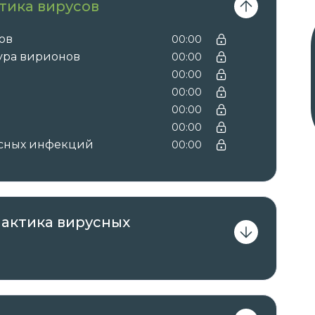
тика вирусов
сиональные стандарты, квалификационные
онных справочниках по должности,
ов
00:00
лификационному требованию к
тура вирионов
00:00
м, необходимым для исполнения
00:00
00:00
00:00
00:00
усных инфекций
00:00
вы получаете документы установленного
ым курсом:
с зачислением баллов НМО →
удостоверение
ачислением баллов НМО.
лактика вирусных
регистрируются в системе ФИС ФРДО.
втор курса.