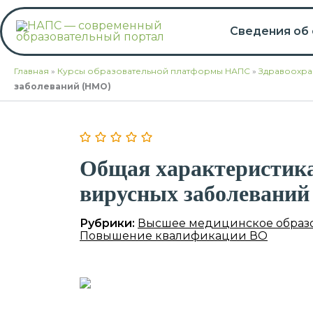
Перейти
к
Сведения об
содержимому
Главная
»
Курсы образовательной платформы НАПС
»
Здравоохра
заболеваний (НМО)
Общая характеристика
вирусных заболевани
Рубрики:
Высшее медицинское образ
Повышение квалификации ВО