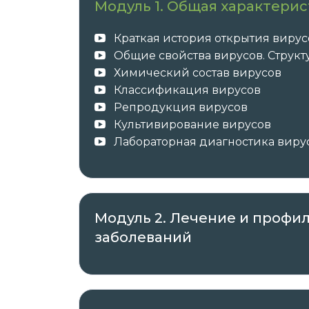
Модуль 1. Общая характерис
Данная программа учитывает профес
требования, указанные в квалификаци
Краткая история открытия вирус
профессии и специальности, или ква
Общие свойства вирусов. Струк
профессиональным знаниям и навыка
Химический состав вирусов
должностных обязанностей.
Классификация вирусов
Репродукция вирусов
Культивирование вирусов
Лабораторная диагностика вир
После успешного окончания обучения 
образца в соответствии с приобретённ
курс повышения квалификации 
о повышении квалификации с з
Модуль 2. Лечение и профи
заболеваний
✓ Документы о пройденном обучении 
✓ Оригиналы документов направляет а