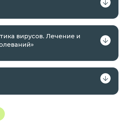
 удобное для вас время с ПК, ноутбука,
 к сети Интернет.
ика вирусов. Лечение и
болеваний»
 к различным учебным материалам, тестам и
ь материал курсов и повысить
тами в соответствии с современными
ти медицины и вирусологии.
онлайн-образования НАПС и улучшайте свои
формате обучения!
 необходима помощь с выбором программы, вы