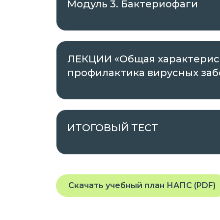
Модуль 3. Бактериофаги
Проходить обучение вы можете в любое
планшета или телефона, подключенного
ЛЕКЦИИ «Общая характерист
профилактика вирусных за
На платформе предоставляется доступ
заданиям, которые помогут вам освоит
квалификацию.
ИТОГОВЫЙ ТЕСТ
Курс разработан опытными специалис
требованиями и стандартами в облас
Присоединяйтесь к нашей платформе 
профессиональные навыки в удобном 
Скачать учебный план НАПС (PDF)
Если у вас остались вопросы или вам