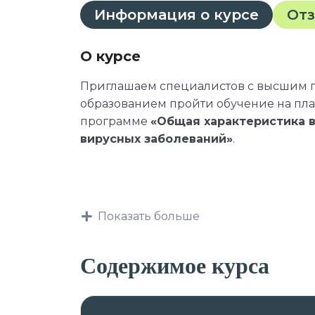
Информация о курсе
От
О курсе
Приглашаем специалистов с высшим
образованием пройти обучение на пл
программе
«Общая характеристика в
вирусных заболеваний»
.
К освоению дополнительных професси
Показать больше
лица, имеющие среднее професс
Содержимое курса
лица, получающие среднее проф