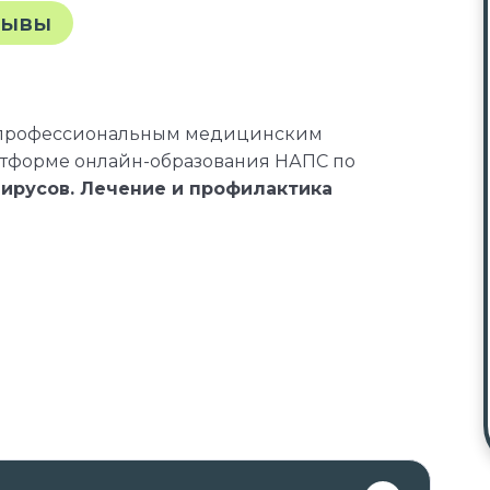
зывы
 профессиональным медицинским
атформе онлайн-образования НАПС по
ирусов. Лечение и профилактика
ональных программ допускаются:
иональное и (или) высшее образование;
ессиональное и (или) высшее образование.