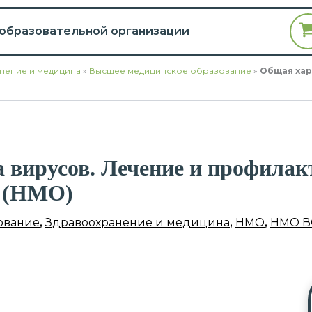
 образовательной организации
нение и медицина
»
Высшее медицинское образование
»
Общая хар
 вирусов. Лечение и профилак
й (НМО)
ование
,
Здравоохранение и медицина
,
НМО
,
НМО В