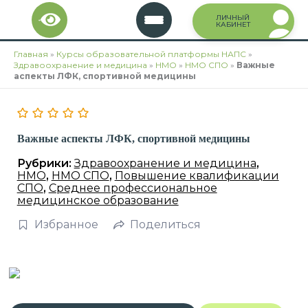
Перейти
ЛИЧНЫЙ
к
КАБИНЕТ
содержимому
Главная
»
Курсы образовательной платформы НАПС
»
Здравоохранение и медицина
»
НМО
»
НМО СПО
»
Важные
аспекты ЛФК, спортивной медицины
Важные аспекты ЛФК, спортивной медицины
Рубрики:
Здравоохранение и медицина
,
НМО
,
НМО СПО
,
Повышение квалификации
СПО
,
Среднее профессиональное
медицинское образование
Избранное
Поделиться