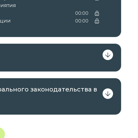
риятия
00:00
ации
00:00
ального законодательства в