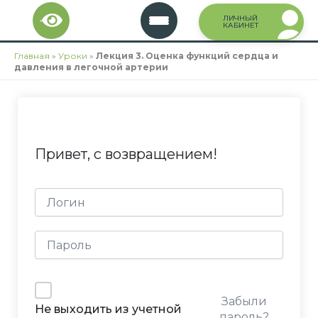
Перейти
ЛИЧНЫЙ
к
КАБИНЕТ
содержимому
Главная
»
Уроки
»
Лекция 3. Оценка функций сердца и
давления в легочной артерии
Привет, с возвращением!
Забыли
Не выходить из учетной
пароль?