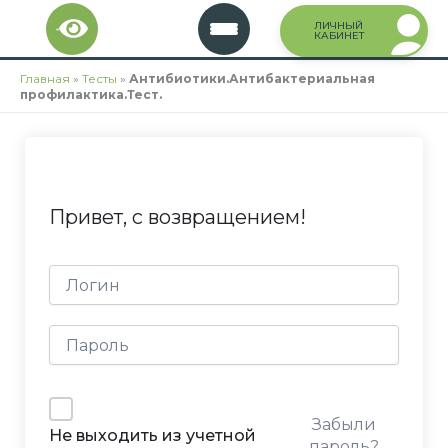
Перейти
ЛИЧНЫЙ
к
КАБИНЕТ
содержимому
Главная
»
Тесты
»
Антибиотики.Антибактериальная
профилактика.Тест.
Привет, с возвращением!
Забыли
Не выходить из учетной
пароль?