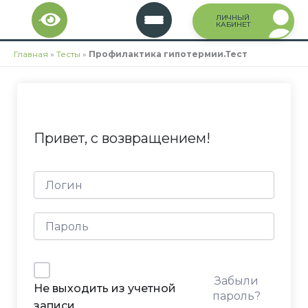
Перейти
ЛИЧНЫЙ
к
КАБИНЕТ
содержимому
Главная
»
Тесты
»
Профилактика гипотермии.Тест
Привет, с возвращением!
Забыли
Не выходить из учетной
пароль?
записи