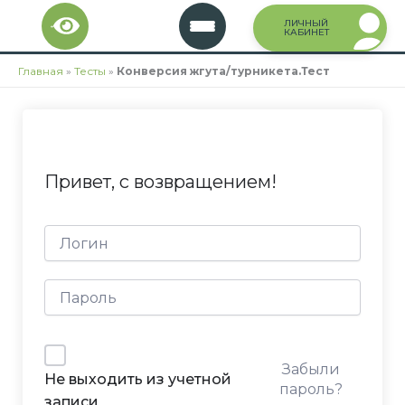
Перейти
ЛИЧНЫЙ
к
КАБИНЕТ
содержимому
Главная
»
Тесты
»
Конверсия жгута/турникета.Тест
Привет, с возвращением!
Забыли
Не выходить из учетной
пароль?
записи