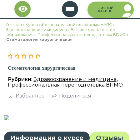
Перейти
ЛИЧНЫЙ
к
КАБИНЕТ
содержимому
Главная
»
Курсы образовательной платформы НАПС
»
Здравоохранение и медицина
»
Высшее медицинское
образование
»
Профессиональная переподготовка ВПМО
»
Стоматология хирургическая
Стоматология хирургическая
Рубрики:
Здравоохранение и медицина
,
Профессиональная переподготовка ВПМО
Избранное
Поделиться
Информация о курсе
Отзывы