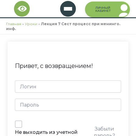
Перейти
ЛИЧНЫЙ
к
КАБИНЕТ
содержимому
Главная
»
Уроки
»
Лекция 7 Сест процесс при менинго.
инф.
Привет, с возвращением!
Забыли
Не выходить из учетной
пароль?