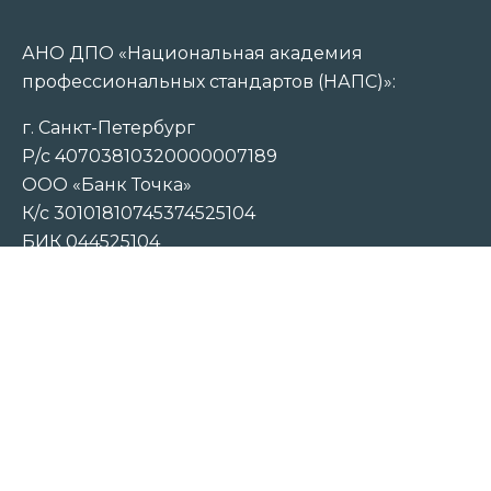
АНО ДПО «Национальная академия
профессиональных стандартов (НАПС)»:
г. Санкт-Петербург
Р/с 40703810320000007189
ООО «Банк Точка»
К/с 30101810745374525104
БИК 044525104
ИНН 7810914510
ОГРН 1217800033879
2026 © Национальная академия профессиональных
стандартов (НАПС). Все права защищены. Обучение,
переподготовка, повышение квалификации и
аттестация по рабочим специальностям.
Публичная