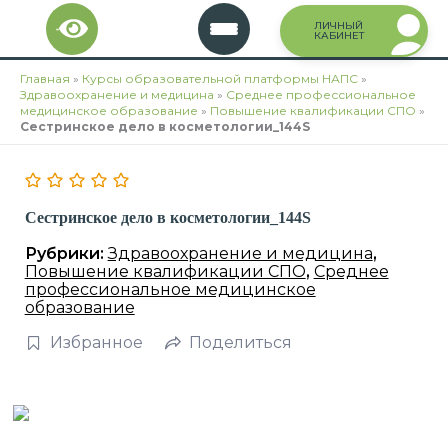
Перейти
ЛИЧНЫЙ
к
КАБИНЕТ
содержимому
Главная
»
Курсы образовательной платформы НАПС
»
Здравоохранение и медицина
»
Среднее профессиональное
медицинское образование
»
Повышение квалификации СПО
»
Сестринское дело в косметологии_144S
Сестринское дело в косметологии_144S
Рубрики:
Здравоохранение и медицина
,
Повышение квалификации СПО
,
Среднее
профессиональное медицинское
образование
Избранное
Поделиться