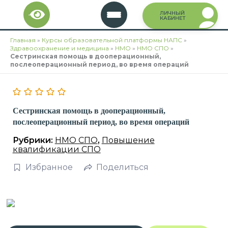
Перейти
ЛИЧНЫЙ
к
КАБИНЕТ
содержимому
Главная
»
Курсы образовательной платформы НАПС
»
Здравоохранение и медицина
»
НМО
»
НМО СПО
»
Сестринская помощь в дооперационный,
послеоперационный период, во время операций
Сестринская помощь в дооперационный,
послеоперационный период, во время операций
Рубрики:
НМО СПО
,
Повышение
квалификации СПО
Избранное
Поделиться