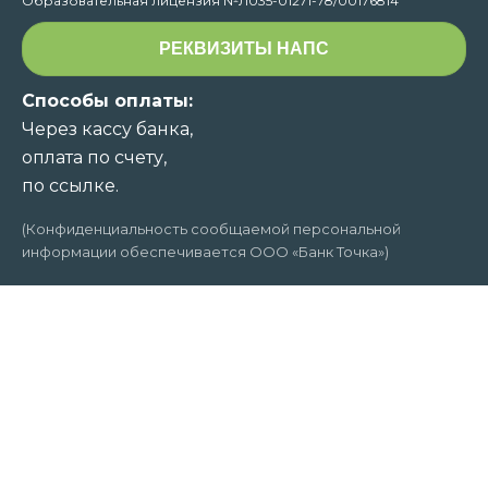
Образовательная лицензия №Л035-01271-78/00176814
РЕКВИЗИТЫ НАПС
Способы оплаты:
Через кассу банка,
оплата по счету,
по ссылке.
(Конфиденциальность сообщаемой персональной
информации обеспечивается ООО «Банк Точка»)
АНО ДПО «Национальная академия
профессиональных стандартов (НАПС)»:
г. Санкт-Петербург
Р/с 40703810320000007189
ООО «Банк Точка»