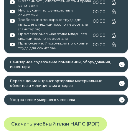
Обязанность, ответственность и права
00:00
санитарки
Инструкция по функционалу
00:00
санитарки
Требования по охране труда для
✓ Документы о пройденном обучении
00:00
младшего медицинского персонала
регистрируются в системе ФИС ФРДО.
(санитарок)
Профессиональная этика младшего
00:00
медицинского персонала
✓ Оригиналы документов направляет автор
Приложение. Инструкция по охране
00:00
курса.
труда для санитарки
Санитарное содержание помещений, оборудования,
инвентаря
Автор курса —
АНО ДПО «Региональная
академия тактической медицины и первой
Перемещение и транспортировка материальных
помощи (РАТМЕД)»
объектов и медицинских отходов
.
ИНН 7802893552, ОГРН 1217800069783
Уход за телом умершего человека
Адрес: г. Санкт-Петербург, ул. Белоостровская, д.
22, БЦ Черная Речка, 4 этаж, офис 43.
Скачать учебный план НАПС (PDF)
Регистрационный номер лицензии на