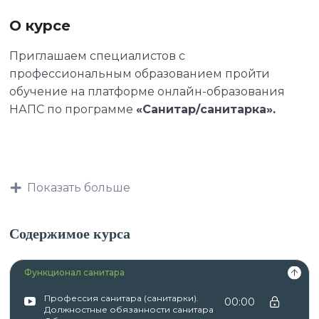
О курсе
Приглашаем специалистов с
профессиональным образованием пройти
обучение на платформе онлайн-образования
НАПС по программе
«Санитар/санитарка».
Данная программа учитывает
профессиональные стандарты,
Показать больше
квалификационные требования, указанные в
квалификационных справочниках по должности,
Содержимое курса
профессии и специальности, или
квалификационному требованию к
Функционал санитара
профессиональным знаниям и навыкам,
необходимым для исполнения должностных
Профессия санитара (санитарки).
00:00
обязанностей.
Должностные обязанности санитара