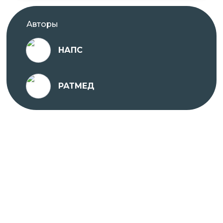
Курс разработан опытными специалистами в
соответствии с современными требованиями и
Авторы
стандартами в области медицины.
Присоединяйтесь к нашей платформе онлайн-
НАПС
образования НАПС и улучшайте свои
профессиональные навыки в удобном формате
РАТМЕД
обучения!
Если у вас остались вопросы или вам необходима
помощь с выбором программы, вы можете
обратиться
к автору курса.