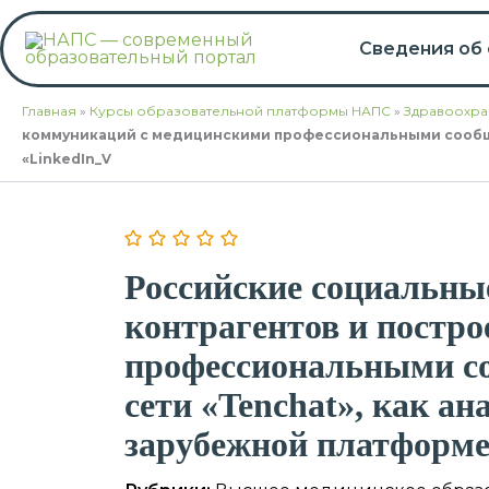
Перейти
к
Сведения об
содержимому
Главная
»
Курсы образовательной платформы НАПС
»
Здравоохра
коммуникаций с медицинскими профессиональными сообщес
«LinkedIn_V
Российские социальные
контрагентов и постр
профессиональными со
сети «Tenchat», как ан
зарубежной платформе