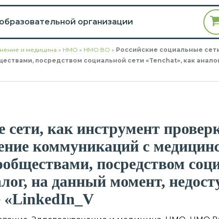
 образовательной организации
нение и медицина
»
НМО
»
НМО ВО
»
Российские социальные сети
твами, посредством социальной сети «Tenchat», как анало
 сети, как инструмент провер
оение коммуникаций с медицин
обществами, посредством соц
алог, на данный момент, недос
 «LinkedIn_V