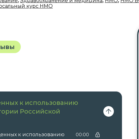
ование
,
Здравоохранение и медицина
,
НМО
,
НМО В
рсальный курс НМО
зывы
енных к использованию
тории Российской
щенных к использованию
00:00