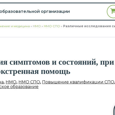
 образовательной организации
нение и медицина
»
НМО
»
НМО СПО
»
Различные исследования си
я симптомов и состояний, при
экстренная помощь
на
,
НМО
,
НМО СПО
,
Повышение квалификации СПО
кое образование