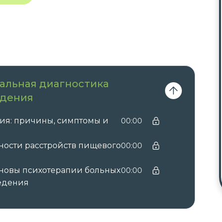
альная диагностика
едения
ия: причины, симптомы и
00:00
ности расстройств пищевого
00:00
новы психотерапии больных
00:00
едения