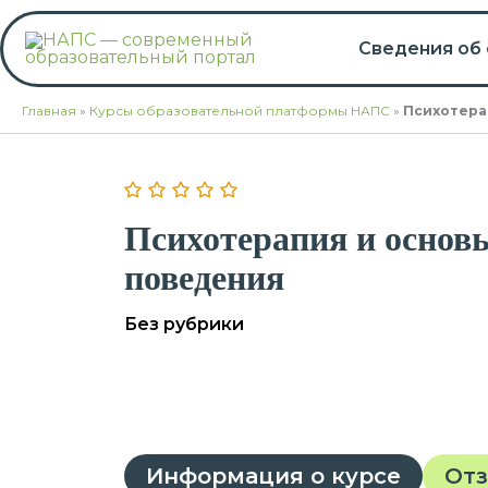
Перейти
к
Сведения об
содержимому
Главная
»
Курсы образовательной платформы НАПС
»
Психотера
Психотерапия и основ
поведения
Без рубрики
Информация о курсе
От