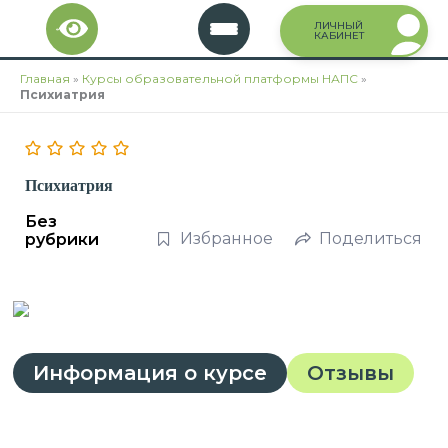
Перейти
ЛИЧНЫЙ
к
КАБИНЕТ
содержимому
Главная
»
Курсы образовательной платформы НАПС
»
Психиатрия
Психиатрия
Без
Избранное
Поделиться
рубрики
Информация о курсе
Отзывы