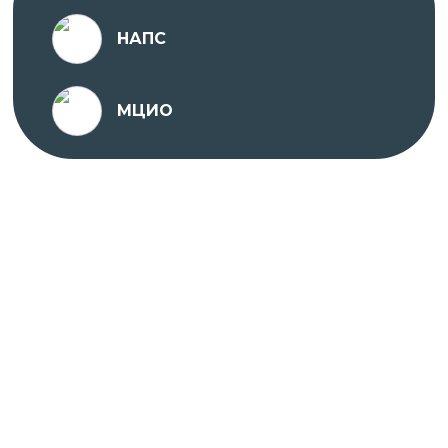
НАПС
МЦИО