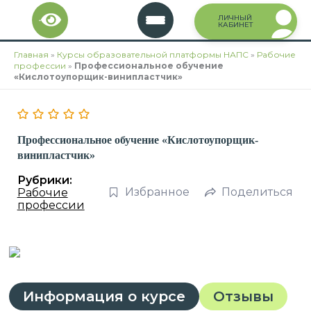
Перейти
ЛИЧНЫЙ
к
КАБИНЕТ
содержимому
Главная
»
Курсы образовательной платформы НАПС
»
Рабочие
профессии
»
Профессиональное обучение
«Кислотоупорщик-винипластчик»
Профессиональное обучение «Кислотоупорщик-
винипластчик»
Рубрики:
Избранное
Поделиться
Рабочие
профессии
Информация о курсе
Отзывы