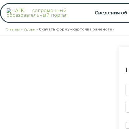
Перейти
к
Сведения об
содержимому
Главная
»
Уроки
»
Скачать форму «Карточка раненого»
П