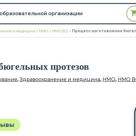
 образовательной организации
нение и медицина
»
НМО
»
НМО ВО
»
Процесс изготовления бюге
 бюгельных протезов
ование
,
Здравоохранение и медицина
,
НМО
,
НМО В
зывы