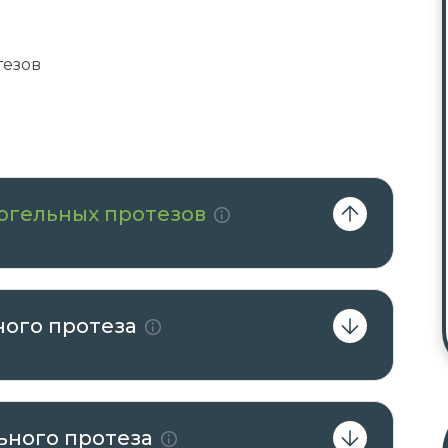
тезов
югельных протезов
ного протеза
ьного протеза