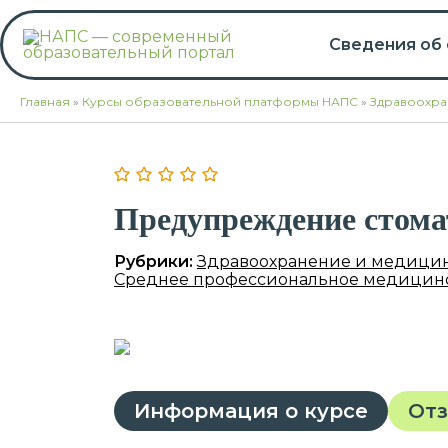
Перейти
к
Сведения об
содержимому
Главная
»
Курсы образовательной платформы НАПС
»
Здравоохра
Предупреждение стома
Рубрики:
Здравоохранение и медици
Среднее профессиональное медицинс
Информация о курсе
От