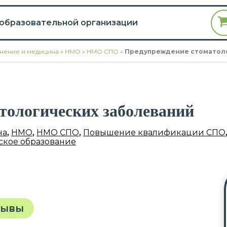
 образовательной организации
нение и медицина
»
НМО
»
НМО СПО
»
Предупреждение стоматоло
тологических заболеваний
на
,
НМО
,
НМО СПО
,
Повышение квалификации СПО
кое образование
зывы