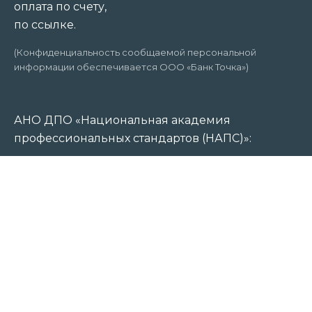
оплата по счету,
по ссылке.
(Конфиденциальность сообщаемой персональной
информации обеспечивается ООО «Банк Точка»)
АНО ДПО «Национальная академия
профессиональных стандартов (НАПС)»:
г. Санкт-Петербург
Р/с 40703810320000007189
ООО «Банк Точка»
К/с 30101810745374525104
БИК 044525104
ИНН 7810914510
ОГРН 1217800033879