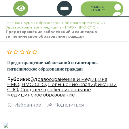
Перейти
ЛИЧНЫЙ
к
КАБИНЕТ
содержимому
Главная
»
Курсы образовательной платформы НАПС
»
Здравоохранение и медицина
»
НМО
»
НМО СПО
»
Предотвращение заболеваний и санитарно-
гигиеническое образование граждан
Предотвращение заболеваний и санитарно-
гигиеническое образование граждан
Рубрики:
Здравоохранение и медицина
,
НМО
,
НМО СПО
,
Повышение квалификации
СПО
,
Среднее профессиональное
медицинское образование
Избранное
Поделиться