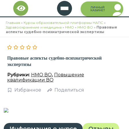
Перейти
ЛИЧНЫЙ
к
КАБИНЕТ
содержимому
Главная
»
Курсы образовательной платформы НАПС
»
Здравоохранение и медицина
»
НМО
»
НМО ВО
»
Правовые
аспекты судебно-психиатрической экспертизы
Правовые аспекты судебно-психиатрической
экспертизы
Рубрики:
НМО ВО
,
Повышение
квалификации ВО
Избранное
Поделиться
Информация о курсе
Отзывы