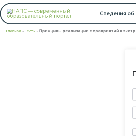
Перейти
к
Сведения об
содержимому
Главная
»
Тесты
»
Принципы реализации мероприятий в экстр
П