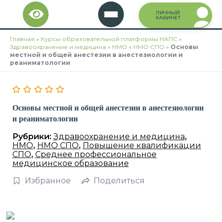
Перейти
ЛИЧНЫЙ
к
КАБИНЕТ
содержимому
Главная
»
Курсы образовательной платформы НАПС
»
Здравоохранение и медицина
»
НМО
»
НМО СПО
»
Основы
местной и общей анестезии в анестезиологии и
реаниматологии
Основы местной и общей анестезии в анестезиологии
и реаниматологии
Рубрики:
Здравоохранение и медицина
,
НМО
,
НМО СПО
,
Повышение квалификации
СПО
,
Среднее профессиональное
медицинское образование
Избранное
Поделиться