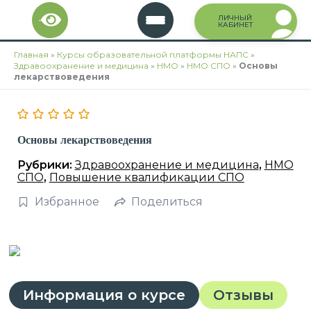
Перейти
ЛИЧНЫЙ
к
КАБИНЕТ
содержимому
Главная
»
Курсы образовательной платформы НАПС
»
Здравоохранение и медицина
»
НМО
»
НМО СПО
»
Основы
лекарствоведения
Основы лекарствоведения
Рубрики:
Здравоохранение и медицина
,
НМО
СПО
,
Повышение квалификации СПО
Избранное
Поделиться
Информация о курсе
Отзывы