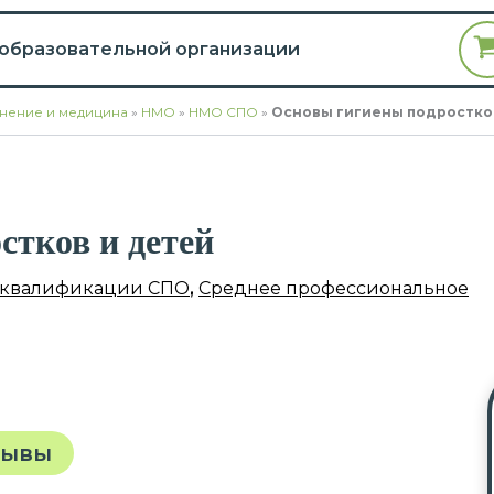
 образовательной организации
нение и медицина
»
НМО
»
НМО СПО
»
Основы гигиены подростко
стков и детей
квалификации СПО
,
Среднее профессиональное
зывы