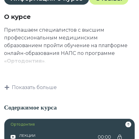
О курсе
Приглашаем специалистов с высшим
профессиональным медицинским
образованием пройти обучение на платформе
онлайн-образования НАПС по программе
«Ортодонтия»
.
К освоению дополнительных профессиональных
Показать больше
программ допускаются:
Содержимое курса
лица, имеющие среднее
Ортодонтия
профессиональное и (или) высшее
образование;
ЛЕКЦИИ
00:00