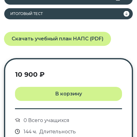
лица, получающие среднее
профессиональное и (или) высшее
ИТОГОВЫЙ ТЕСТ
образование.
Скачать учебный план НАПС (PDF)
Данная программа учитывает
профессиональные стандарты,
квалификационные требования, указанные в
квалификационных справочниках по должности,
10 900
₽
профессии и специальности, или
квалификационному требованию к
профессиональным знаниям и навыкам,
В корзину
необходимым для исполнения должностных
обязанностей.
0 Всего учащихся
144
ч.
Длительность
После успешного окончания обучения вы