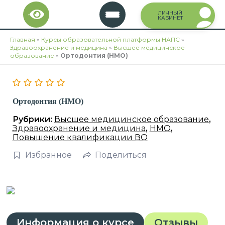
Перейти
ЛИЧНЫЙ
к
КАБИНЕТ
содержимому
Главная
»
Курсы образовательной платформы НАПС
»
Здравоохранение и медицина
»
Высшее медицинское
образование
»
Ортодонтия (НМО)
Ортодонтия (НМО)
Рубрики:
Высшее медицинское образование
,
Здравоохранение и медицина
,
НМО
,
Повышение квалификации ВО
Избранное
Поделиться
Информация о курсе
Отзывы