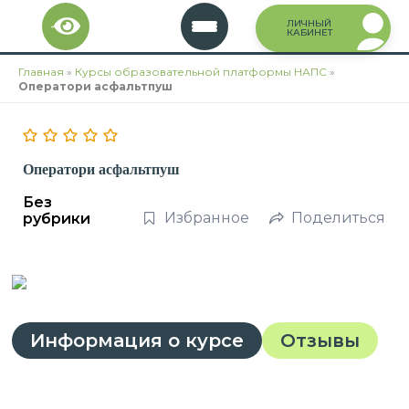
Перейти
ЛИЧНЫЙ
к
КАБИНЕТ
содержимому
Главная
»
Курсы образовательной платформы НАПС
»
Оператори асфальтпуш
Оператори асфальтпуш
Без
Избранное
Поделиться
рубрики
Информация о курсе
Отзывы