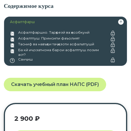
Содержимое курса
Асфалтфарш
Асфалтфаршхо. Тарҳрезӣ ва ҳисобкунӣ
Асфалтпуш: Принсипи фаъолият
Тасниф ва навъҳои таҷҳизоти асфальтпушӣ
Ба кӣ иҷозатнома барои асфалтпуш лозим
аст?
Санҷиш
Скачать учебный план НАПС (PDF)
2 900
₽