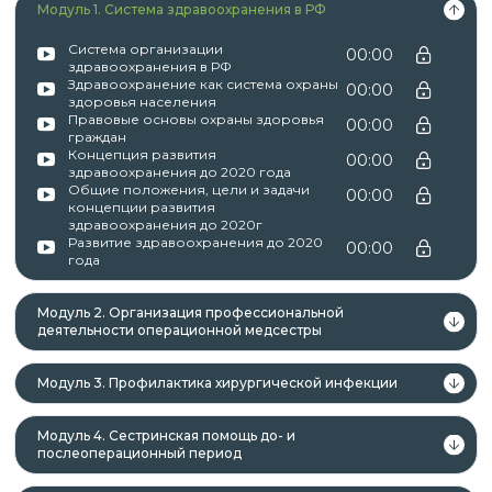
Модуль 1. Система здравоохранения в РФ
профессиональное и (или) высшее
образование;
Система организации
00:00
здравоохранения в РФ
лица, получающие среднее
Здравоохранение как система охраны
00:00
профессиональное и (или) высшее
здоровья населения
Правовые основы охраны здоровья
00:00
образование.
граждан
Концепция развития
00:00
здравоохранения до 2020 года
Общие положения, цели и задачи
00:00
концепции развития
здравоохранения до 2020г
Данная программа учитывает
Развитие здравоохранения до 2020
00:00
профессиональные стандарты,
года
квалификационные требования, указанные в
квалификационных справочниках по должности,
Модуль 2. Организация профессиональной
деятельности операционной медсестры
профессии и специальности, или
квалификационному требованию к
Модуль 3. Профилактика хирургической инфекции
профессиональным знаниям и навыкам,
необходимым для исполнения должностных
Модуль 4. Сестринская помощь до- и
обязанностей.
послеоперационный период