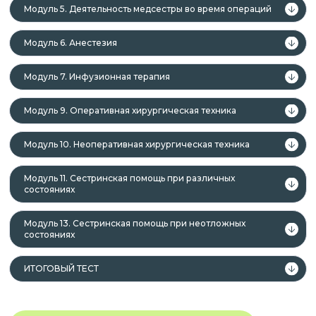
Модуль 5. Деятельность медсестры во время операций
В Комплекс образовательных программ
Модуль 6. Анестезия
«Операционное дело»
входят:
Модуль 7. Инфузионная терапия
Курс профессиональной переподготовки.
Модуль 9. Оперативная хирургическая техника
Курс повышения квалификации.
Курс тематического усовершенствования.
Модуль 10. Неоперативная хирургическая техника
Курс с зачислением Баллов НМО.
Модуль 11. Сестринская помощь при различных
состояниях
После успешного окончания обучения вы
Модуль 13. Сестринская помощь при неотложных
состояниях
получаете документы установленного образца в
соответствии с приобретённым курсом:
ИТОГОВЫЙ ТЕСТ
курс профессиональной переподготовки