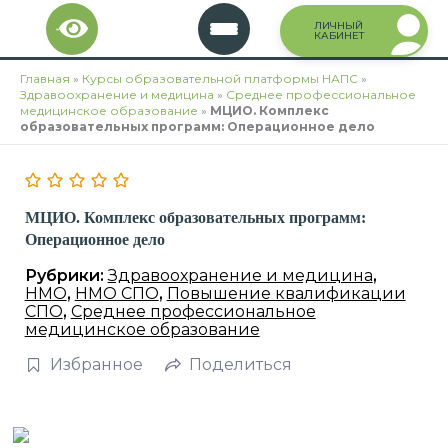
Перейти
ЛИЧНЫЙ
к
КАБИНЕТ
содержимому
Главная
»
Курсы образовательной платформы НАПС
»
Здравоохранение и медицина
»
Среднее профессиональное
медицинское образование
»
МЦИО. Комплекс
образовательных программ: Операционное дело
МЦИО. Комплекс образовательных программ:
Операционное дело
Рубрики:
Здравоохранение и медицина
,
НМО
,
НМО СПО
,
Повышение квалификации
СПО
,
Среднее профессиональное
медицинское образование
Избранное
Поделиться