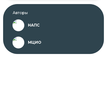
✓ Оригиналы документов направляет автор
курса.
Авторы
НАПС
Проходить обучение вы можете в любое удобное
для вас время с ПК, ноутбука, планшета или
телефона, подключенного к сети Интернет.
МЦИО
На платформе предоставляется доступ к
различным учебным материалам, тестам и
заданиям, которые помогут вам освоить
материал курсов и повысить квалификацию.
Курс разработан опытными специалистами в
соответствии с современными требованиями и