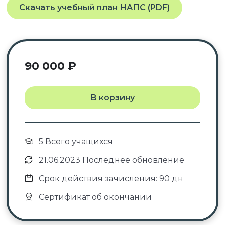
Скачать учебный план НАПС (PDF)
→
диплом о профессиональной
переподготовке с приложением к
диплому;
курс повышения квалификации →
удостоверение о повышении
90 000
₽
квалификации;
курс тематического удостоверения →
В корзину
удостоверение о повышении
квалификации;
баллы НМО →
удостоверение о
повышении квалификации с зачислением
5 Всего учащихся
баллов НМО.
21.06.2023 Последнее обновление
Срок действия зачисления: 90 дн
✓ Документы о пройденном обучении
Сертификат об окончании
регистрируются в системе ФИС ФРДО.